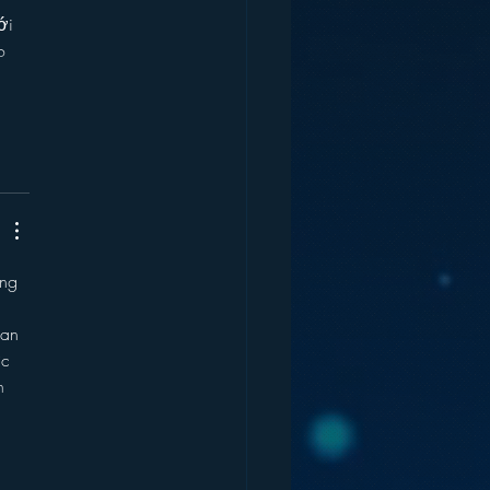
ới 
o 
ng 
uan 
c 
n 