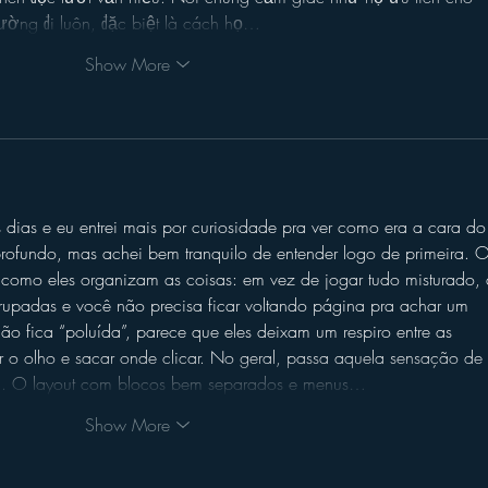
ường đi luôn, đặc biệt là cách họ…
Show More
 dias e eu entrei mais por curiosidade pra ver como era a cara do
rofundo, mas achei bem tranquilo de entender logo de primeira. O
como eles organizam as coisas: em vez de jogar tudo misturado, 
rupadas e você não precisa ficar voltando página pra achar um 
ão fica “poluída”, parece que eles deixam um respiro entre as 
r o olho e sacar onde clicar. No geral, passa aquela sensação de 
ula. O layout com blocos bem separados e menus…
Show More