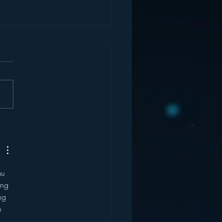
ey and the Future of
âu 
àng 
ng 
h 