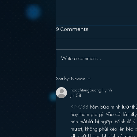
9 Comments
Write a comment...
Podcasting is NOT the
Sort by:
Newest
New Blogging
hoachtungbuang.l.y.nh
Jul 08
KING88
 hôm bữa mình lướt thử
hay tham gia gì. Vào cái là thấ
nên mắt đỡ bị ngợp. Mình để ý 
mượt, không phải kéo lên kéo xu
sẽ, chữ không bị dính sát nhau