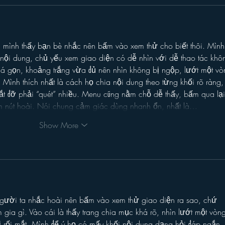
 mình thấy bạn bè nhắc nên bấm vào xem thử cho biết thôi. Mình
 nội dung, chủ yếu xem giao diện có dễ nhìn với dễ thao tác khô
khá gọn, khoảng trắng vừa đủ nên nhìn không bị ngộp, lướt một vò
Mình thích nhất là cách họ chia nội dung theo từng khối rõ ràng,
t đỡ phải “quét” nhiều. Menu cũng nằm chỗ dễ thấy, bấm qua lại
tìm nút hoài. Nói chung cảm giác dùng nhanh ổn, nhất là…
Show More
người ta nhắc hoài nên bấm vào xem thử giao diện ra sao, chứ 
 gia gì. Vào cái là thấy trang chia mục khá rõ, nhìn lướt một vòng
 rối mắt. Mình để ý họ có mấy khối nội dung dạng hỏi đáp ngắn, 