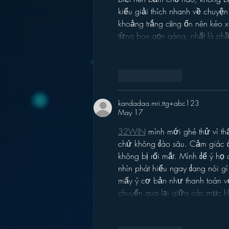
kiểu giải thích nhanh về chuyện
khoảng trắng cũng ổn nên kéo x
từng box gọn gàng, nhất là ph
Like
Reply
kandadaa.mri.ttg+abc123
May 17
32WIN
 mình mới ghé thử vì t
chứ không đào sâu. Cảm giác đầ
không bị rối mắt. Mình để ý họ 
nhìn phát hiểu ngay đang nói 
mấy ý cơ bản như thanh toán v
chuyển qua lại giữa các mục k