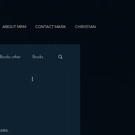
ABOUT MRM
CONTACT MARK
CHRISTIAN
Books other
Books
onnected Car
Gamification
sses.