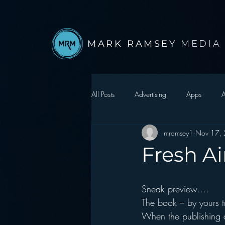
MARK RAMSEY
MEDIA
All Posts
Advertising
Apps
A
mramsey1
Nov 17,
Autonomous Vehicle
Christmas
Fresh Ai
Facebook
Events
Digital S
Sneak preview….
The book – by yours t
Google
hear2.0 honors
H
When the publishing dat