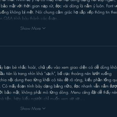
 bảo mật với thời gian nạp rút, đọc vài dòng là nắm ý luôn. Font v
uống không bị mệt. Nói chung cảm giác họ sắp xếp thông tin the
ần Q&A trình bày thành các đoạn…
Show More
hấy bạn bè nhắc hoài, chủ yếu vào xem giao diện có dễ dùng khô
u tiên là trang nhìn khá “sạch”, bố cục thoáng nên lướt xuống 
chia nội dung theo từng khối có tiêu đề rõ ràng, kiểu phần tổng q
gì. Có mấy đoạn trình bày dạng bảng nữa, đọc nhanh vẫn nắm đượ
ới bảo mật, không phải mò từng dòng. Menu cũng đặt dễ thấy nê
há tiện, hợp kiểu người chỉ muốn xem sơ sơ.…
Show More