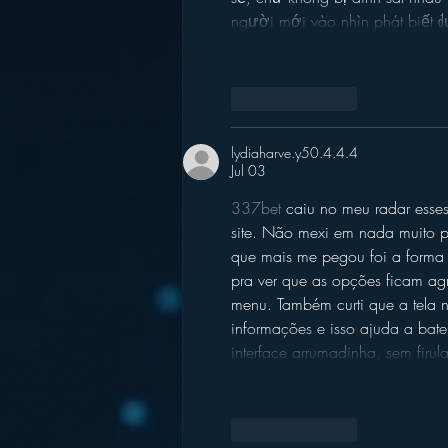
người mới vào nhìn phát biết đ
Like
Reply
lydiaharve.y50.4.4.4
Jul 03
337bet
 caiu no meu radar esses
site. Não mexi em nada muito p
que mais me pegou foi a forma 
pra ver que as opções ficam ag
menu. Também curti que a tela n
informações e isso ajuda a bate
interface arrumadinha, sem fir
Like
Reply