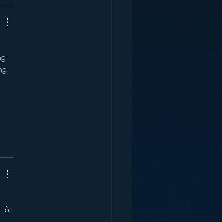
 
ng. 
ng 
 
 
 là 