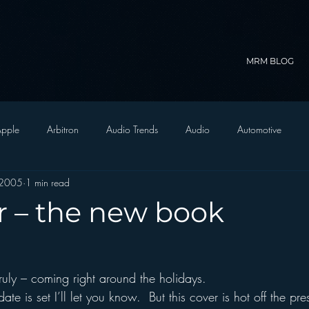
MRM BLOG
pple
Arbitron
Audio Trends
Audio
Automotive
 2005
1 min read
Christian Radio
Branding
Comedy
Contesting
C
r – the new book
trategy
FM on Mobile Phones
Finance
formats
Funny
ruly – coming right around the holidays.
D Radio
hivio
Inside JAWS
Inside Star Wars
e is set I’ll let you know.  But this cover is hot off the pre