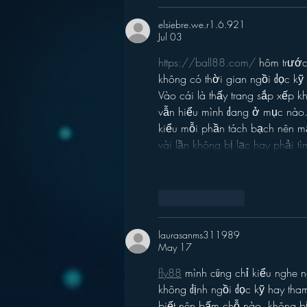
elsiebre.we.r1.6.921
Jul 03
https://ball88.com/
 hôm trước
không có thời gian ngồi đọc kỹ
Vào cái là thấy trang sắp xếp 
vẫn hiểu mình đang ở mục nào. 
kiểu mỗi phần tách bạch nên mắ
vài lần không bị lạc hay phải 
Like
Reply
laurasanms311989
May 17
fly88
 mình cũng chỉ kiểu nghe 
không định ngồi đọc kỹ hay tham
biết nên bấm chỗ nào, không bị